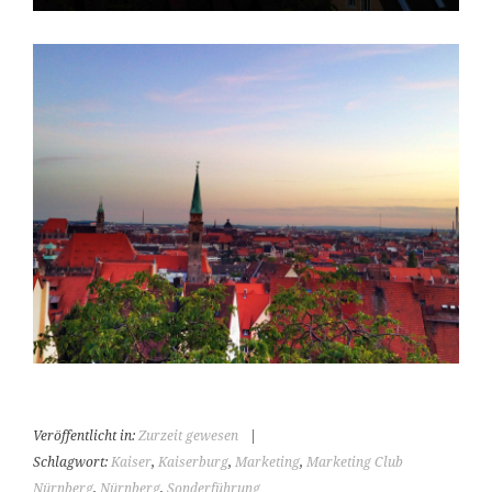
Veröffentlicht in:
Zurzeit gewesen
|
Schlagwort:
Kaiser
,
Kaiserburg
,
Marketing
,
Marketing Club
Nürnberg
,
Nürnberg
,
Sonderführung