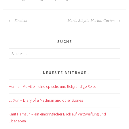
BEITRAGS-
Einsicht
Maria Sibylla Merian-Garten
NAVIGATION
SUCHE
Suchen
nach:
NEUESTE BEITRÄGE
Herman Melville – eine epische und tiefgründige Reise
Lu Xun – Diary of a Madman and other Stories
Knut Hamsun – ein eindringlicher Blick auf Verzweiflung und
Überleben