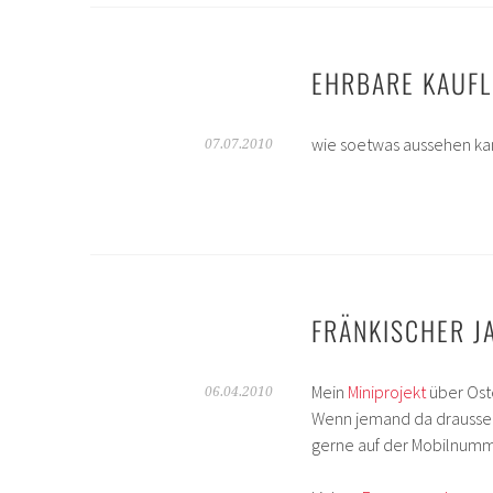
EHRBARE KAUFL
wie soetwas aussehen kan
07.07.2010
FRÄNKISCHER J
Mein
Miniprojekt
über Oste
06.04.2010
Wenn jemand da draussen
gerne auf der Mobilnumm