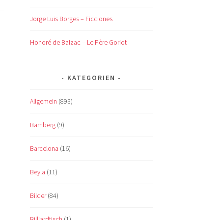
Jorge Luis Borges – Ficciones
Honoré de Balzac – Le Père Goriot
KATEGORIEN
Allgemein
(893)
Bamberg
(9)
Barcelona
(16)
Beyla
(11)
Bilder
(84)
Billiardtisch
(1)