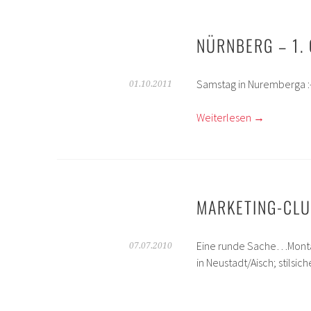
NÜRNBERG – 1. 
Samstag in Nuremberga :
01.10.2011
Weiterlesen
→
MARKETING-CL
Eine runde Sache…Montag
07.07.2010
in Neustadt/Aisch; stilsic