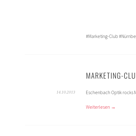
#Marketing-Club #Nürnbe
MARKETING-CL
Eschenbach Optik rocks M
14.10.2013
Weiterlesen
→