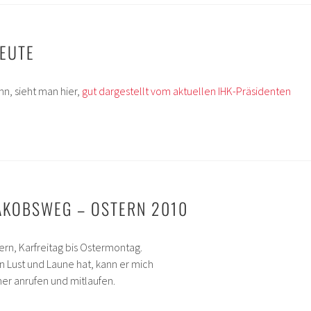
EUTE
n, sieht man hier,
gut dargestellt vom aktuellen IHK-Präsidenten
AKOBSWEG – OSTERN 2010
rn, Karfreitag bis Ostermontag.
 Lust und Laune hat, kann er mich
er anrufen und mitlaufen.