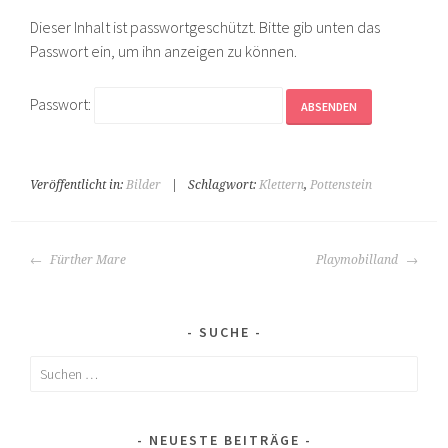
Dieser Inhalt ist passwortgeschützt. Bitte gib unten das
Passwort ein, um ihn anzeigen zu können.
Passwort:
Veröffentlicht in:
Bilder
|
Schlagwort:
Klettern
,
Pottenstein
BEITRAGS-
Fürther Mare
Playmobilland
NAVIGATION
SUCHE
Suchen
nach:
NEUESTE BEITRÄGE