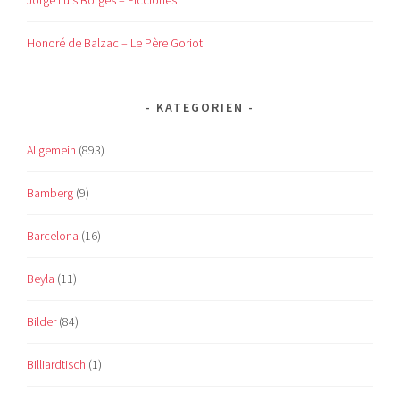
Jorge Luis Borges – Ficciones
Honoré de Balzac – Le Père Goriot
KATEGORIEN
Allgemein
(893)
Bamberg
(9)
Barcelona
(16)
Beyla
(11)
Bilder
(84)
Billiardtisch
(1)