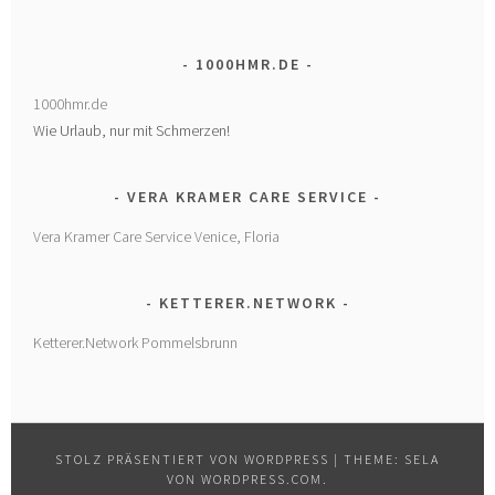
1000HMR.DE
1000hmr.de
Wie Urlaub, nur mit Schmerzen!
VERA KRAMER CARE SERVICE
Vera Kramer Care Service Venice, Floria
KETTERER.NETWORK
Ketterer.Network Pommelsbrunn
STOLZ PRÄSENTIERT VON WORDPRESS
|
THEME: SELA
VON
WORDPRESS.COM
.