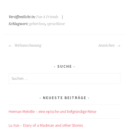
Veröffentlicht in:
Fun 4 Friends
|
Schlagwort:
gehörlose
,
sprachlose
BEITRAGS-
Weltanschauung
Anzeichen
NAVIGATION
SUCHE
Suchen
nach:
NEUESTE BEITRÄGE
Herman Melville – eine epische und tiefgründige Reise
Lu Xun – Diary of a Madman and other Stories