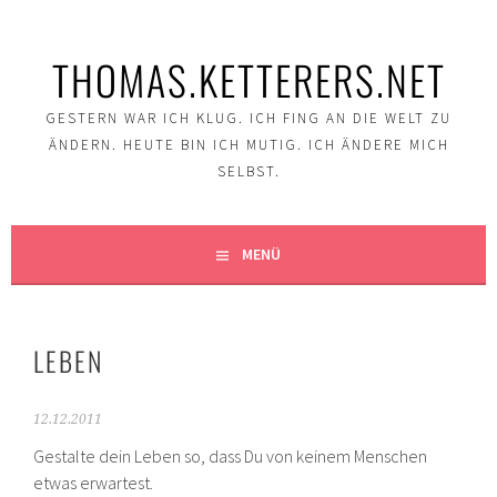
Springe
zum
THOMAS.KETTERERS.NET
Inhalt
GESTERN WAR ICH KLUG. ICH FING AN DIE WELT ZU
ÄNDERN. HEUTE BIN ICH MUTIG. ICH ÄNDERE MICH
SELBST.
MENÜ
LEBEN
12.12.2011
Gestalte dein Leben so, dass Du von keinem Menschen
etwas erwartest.