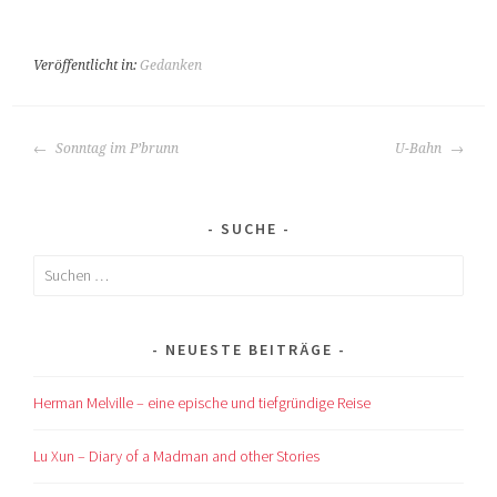
Veröffentlicht in:
Gedanken
BEITRAGS-
Sonntag im P’brunn
U-Bahn
NAVIGATION
SUCHE
Suchen
nach:
NEUESTE BEITRÄGE
Herman Melville – eine epische und tiefgründige Reise
Lu Xun – Diary of a Madman and other Stories