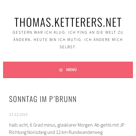
Springe
zum
THOMAS.KETTERERS.NET
Inhalt
GESTERN WAR ICH KLUG. ICH FING AN DIE WELT ZU
ÄNDERN. HEUTE BIN ICH MUTIG. ICH ÄNDERE MICH
SELBST.
MENÜ
SONNTAG IM P’BRUNN
11.12.2011
halb acht, 6 Grad minus, glasklarer Morgen. Ab gehts mit JP
Richtung Norissteig und 12 km Rundwanderweg