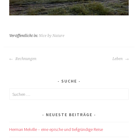
Veröffentlicht in:
Nice by Nature
BEITRAGS-
Rechnungen
Leben
NAVIGATION
SUCHE
Suchen
nach:
NEUESTE BEITRÄGE
Herman Melville – eine epische und tiefgründige Reise