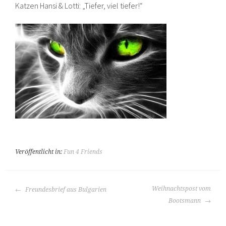
Katzen Hansi & Lotti: „Tiefer, viel tiefer!“
Veröffentlicht in:
Fun 4 Friends
BEITRAGS-
Weihnachtspost vom
Freundesbrief aus Bulgarien
NAVIGATION
Bootsmann