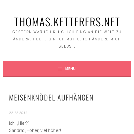
Springe
zum
THOMAS.KETTERERS.NET
Inhalt
GESTERN WAR ICH KLUG. ICH FING AN DIE WELT ZU
ÄNDERN. HEUTE BIN ICH MUTIG. ICH ÄNDERE MICH
SELBST.
MENÜ
MEISENKNÖDEL AUFHÄNGEN
22.12.2013
Ich: „Hier?“
Sandra: „Höher, viel höher!