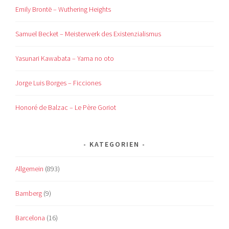
Emily Brontë – Wuthering Heights
Samuel Becket – Meisterwerk des Existenzialismus
Yasunari Kawabata – Yama no oto
Jorge Luis Borges – Ficciones
Honoré de Balzac – Le Père Goriot
KATEGORIEN
Allgemein
(893)
Bamberg
(9)
Barcelona
(16)