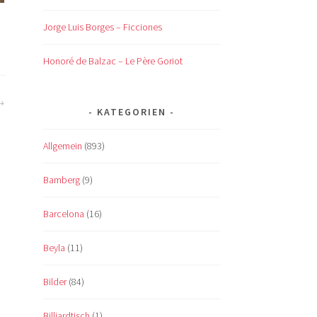
Jorge Luis Borges – Ficciones
Honoré de Balzac – Le Père Goriot
KATEGORIEN
Allgemein
(893)
Bamberg
(9)
Barcelona
(16)
Beyla
(11)
Bilder
(84)
Billiardtisch
(1)