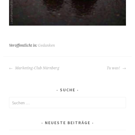
Veröffentlicht in:
Gedanken
BEITRAGS-
Marketing-Club Nürnberg
Tu was!
NAVIGATION
SUCHE
Suchen
nach:
NEUESTE BEITRÄGE