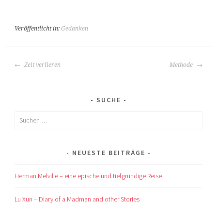
Veröffentlicht in:
Gedanken
BEITRAGS-
Zeit verlieren
Methode
NAVIGATION
SUCHE
Suchen
nach:
NEUESTE BEITRÄGE
Herman Melville – eine epische und tiefgründige Reise
Lu Xun – Diary of a Madman and other Stories