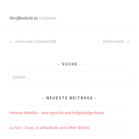
Veröffentlicht in:
Gedanken
BEITRAGS-
Liebe und Freundschaft
Widerstand
NAVIGATION
SUCHE
Suchen
nach:
NEUESTE BEITRÄGE
Herman Melville – eine epische und tiefgründige Reise
Lu Xun – Diary of a Madman and other Stories